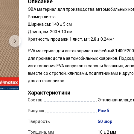
Описание
ЭВА материал для производства автомобильных ко
Размер листа:
Ширина,см: 140 ± 5 см
Длина, см: 200 ± 10 см
Кратность продажи 1 лист, м²: 2,8 ± 0.24 м²
EVA материал для автоковриков кофейный 1400*200
для производства автомобильных ковриков. Подход
изготовления EVA ковриков в салон и багажник, исп
вместе со стропой, клипсами, подпятниками и друг
для автоковриков.
Характеристики
Состав
Этиленвинилаце
Рисунок
Ромб
Твердость
50 шор
Толщина, мм
10 ± 2 мм