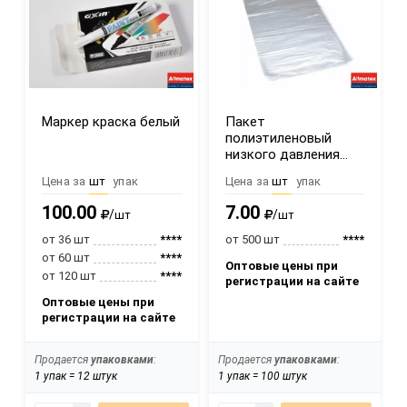
Маркер краска белый
Пакет
полиэтиленовый
низкого давления
60х90 см
Цена за
шт
упак
Цена за
шт
упак
100.00
7.00
/
/
шт
шт
от 36 шт
****
от 500 шт
****
от 60 шт
****
Оптовые цены при
от 120 шт
****
регистрации на сайте
Оптовые цены при
регистрации на сайте
Продается
упаковками
:
Продается
упаковками
:
1 упак = 12 штук
1 упак = 100 штук