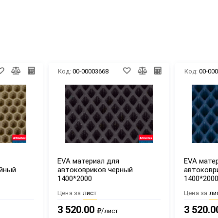
Код:
00-00003668
Код:
00-00
EVA материал для
EVA мате
йный
автоковриков черный
автоковр
1400*2000
1400*200
Цена за
лист
Цена за
ли
3 520.00
3 520.0
/
лист