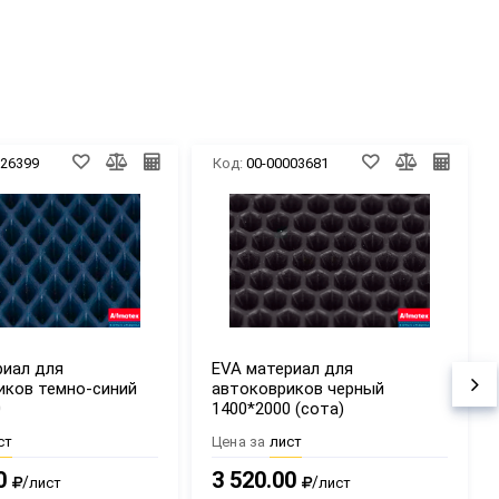
026399
Код:
00-00003681
риал для
EVA материал для
иков темно-синий
автоковриков черный
0
1400*2000 (сота)
ст
Цена за
лист
0
3 520.00
/
/
лист
лист