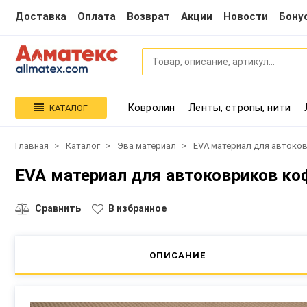
Доставка
Оплата
Возврат
Акции
Новости
Бону
Ковролин
Ленты, стропы, нити
КАТАЛОГ
Главная
Каталог
Эва материал
EVA материал для автоко
EVA материал для автоковриков ко
Сравнить
В избранное
ОПИСАНИЕ