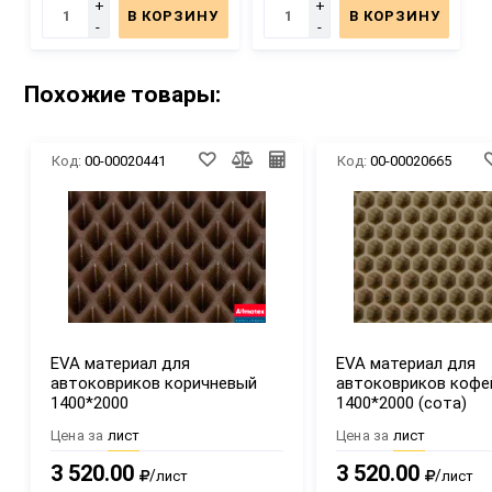
+
+
В КОРЗИНУ
В КОРЗИНУ
-
-
Похожие товары:
Код:
00-00020441
Код:
00-00020665
EVA материал для
EVA материал для
автоковриков коричневый
автоковриков кофе
1400*2000
1400*2000 (сота)
Цена за
лист
Цена за
лист
3 520.00
3 520.00
/
/
лист
лист