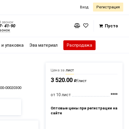
Регистрация
Вход
 звонок
7- 41-90
Пусто
звонок
 и упаковка
Эва материал
Распродажа
Цена за
лист
3 520.00
/
лист
00-00020300
от 10 лист
****
Оптовые цены при регистрации на
сайте