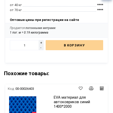
от 40 кг
****
от 70 кг
****
Оптовые цены при регистрации на сайте
Продается
погонными метрами
:
1 пог. м = 0.19 килограмма
+
В КОРЗИНУ
-
Похожие товары:
Код:
00-00026403
EVA материал для
автоковриков синий
1400*2000