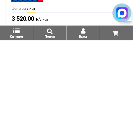
Цена за
лист
3 520.00
/
лист
от 10 лист
****
Каталог
Поиск
Вход
Оптовые цены при регистрации на сайте
+
В КОРЗИНУ
-
Подпишитесь и узнавайте о выгодных акциях
Нажимая на кнопку, я принимаю
Политику в области
обработки и защиты персональных данных
и соглашаюсь
получать сообщения.