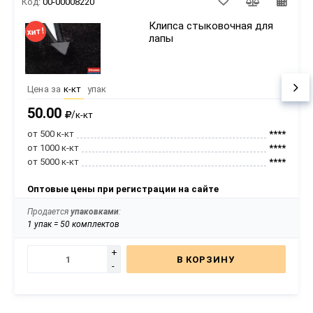
Код:
00-00008220
Клипса стыковочная для
хит!
лапы
Цена за
к-кт
упак
50.00
/
к-кт
от 500 к-кт
****
от 1000 к-кт
****
от 5000 к-кт
****
Оптовые цены при регистрации на сайте
Продается
упаковками
:
1 упак = 50 комплектов
+
В КОРЗИНУ
-