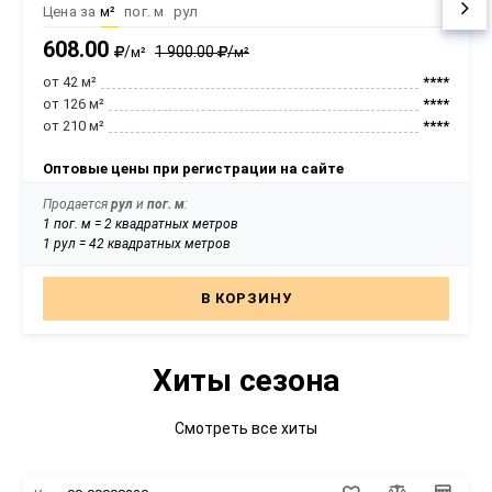
• Эстетика — имеет бархатистую, приятную на
Цена за
м²
пог. м
рул
ощупь матовую поверхность
608.00
/
1 900.00
/
м²
м²
• Удобство — легко режется, шьётся и хорошо
от 42 м²
****
ложится на криволинейные поверхности
от 126 м²
****
от 210 м²
****
Оптовые цены при регистрации на сайте
Продается
рул
и
пог. м
:
1 пог. м = 2 квадратных метров
1 рул = 42 квадратных метров
В КОРЗИНУ
Хиты сезона
Смотреть все хиты