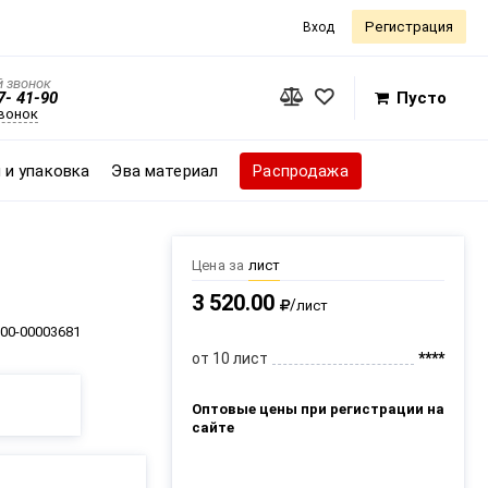
Регистрация
Вход
 звонок
7- 41-90
Пусто
звонок
 и упаковка
Эва материал
Распродажа
Цена за
лист
3 520.00
/
лист
00-00003681
от 10 лист
****
Оптовые цены при регистрации на
сайте