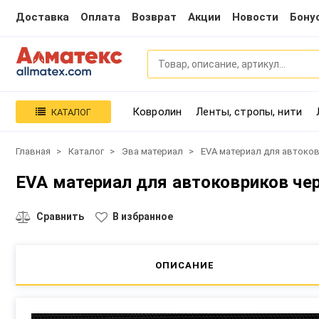
Доставка
Оплата
Возврат
Акции
Новости
Бону
Ковролин
Ленты, стропы, нити
КАТАЛОГ
Главная
Каталог
Эва материал
EVA материал для автоков
EVA материал для автоковриков чер
Сравнить
В избранное
ОПИСАНИЕ