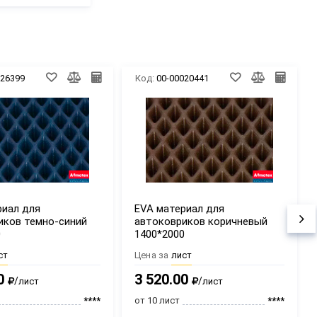
026399
Код:
00-00020441
риал для
EVA материал для
иков темно-синий
автоковриков коричневый
0
1400*2000
ст
Цена за
лист
0
3 520.00
/
/
лист
лист
****
от 10 лист
****