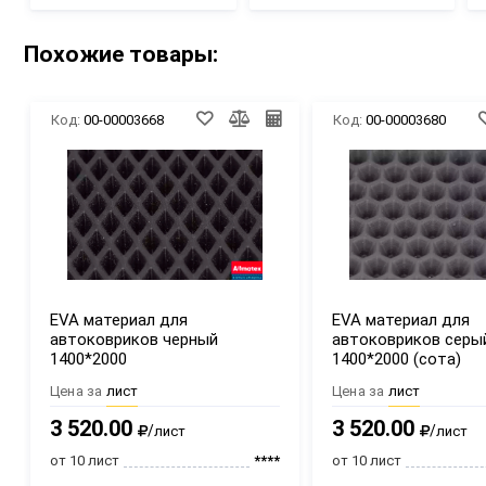
Похожие товары:
Код:
00-00003668
Код:
00-00003680
EVA материал для
EVA материал для
автоковриков черный
автоковриков серы
1400*2000
1400*2000 (сота)
Цена за
лист
Цена за
лист
3 520.00
3 520.00
/
/
лист
лист
от 10 лист
****
от 10 лист