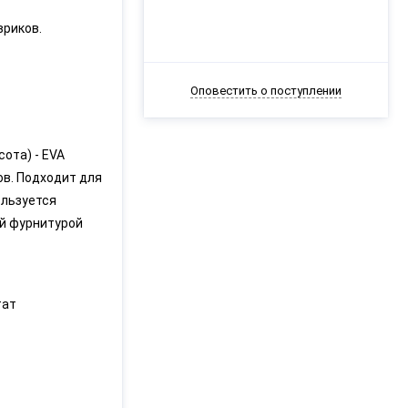
вриков.
Оповестить о поступлении
ота) - EVA
в. Подходит для
ользуется
ой фурнитурой
тат