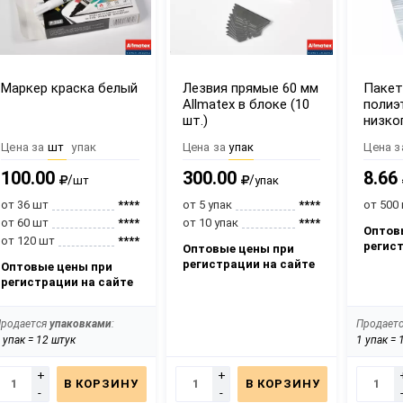
Маркер краска белый
Лезвия прямые 60 мм
Паке
Allmatex в блоке (10
полиэ
шт.)
низко
60х11
Цена за
шт
упак
Цена за
упак
Цена з
100.00
300.00
8.66
/
/
шт
упак
от 36 шт
****
от 5 упак
****
от 500
от 60 шт
****
от 10 упак
****
Оптов
от 120 шт
****
регис
Оптовые цены при
регистрации на сайте
Оптовые цены при
регистрации на сайте
Продается
упаковками
:
Продает
 упак = 12 штук
1 упак =
+
+
В КОРЗИНУ
В КОРЗИНУ
-
-