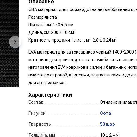
Описание
ЭВА материал для производства автомобильных ко
Размер листа:
Ширина,см: 140 ± 5 см
Длина, см: 200 ± 10 см
Кратность продажи 1 лист, м²: 2,8 ± 0.24 м²
EVA материал для автоковриков черный 1400*2000 (с
материал для производства автомобильных коврико
изготовления EVA ковриков в салон и багажник, исп
вместе со стропой, клипсами, подпятниками и друг
для автоковриков.
Характеристики
Состав
Этиленвинилаце
Рисунок
Сота
Твердость
50 шор
Толщина, мм
10 ± 2 мм