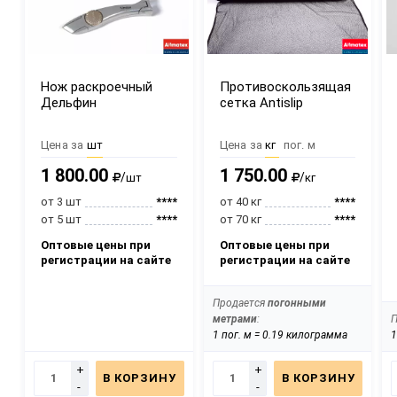
Нож раскроечный
Противоскользящая
Дельфин
сетка Antislip
Цена за
шт
Цена за
кг
пог. м
1 800.00
1 750.00
/
/
шт
кг
от 3 шт
****
от 40 кг
****
от 5 шт
****
от 70 кг
****
Оптовые цены при
Оптовые цены при
регистрации на сайте
регистрации на сайте
Продается
погонными
метрами
:
1 пог. м = 0.19 килограмма
1
+
+
В КОРЗИНУ
В КОРЗИНУ
-
-