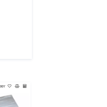
0001169
Код:
00-00023050
Код:
00-00003595