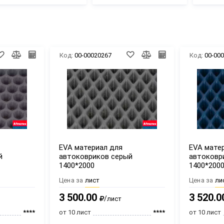
Код:
00-00020267
Код:
00-00
EVA материал для
EVA мате
й
автоковриков серый
автоковр
1400*2000
1400*200
Цена за
лист
Цена за
ли
3 500.00
3 520.0
/
лист
****
от 10 лист
****
от 10 лист