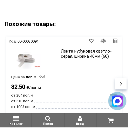
Похожие товары:
Код:
00-00030091
Лента нубуковая светло-
серая, ширина 40мм (60)
Цена за
пог. м
боб
82.50
/
пог. м
от 204 пог. м
****
от 510 пог. м
****
от 1003 пог. м
****
Оптовые цены при регистрации на сайте
Каталог
Поиск
Вход
Продается
бобинами
: