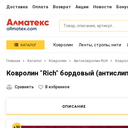
Доставка
Оплата
Возврат
Акции
Новости
Бону
Ковролин
Ленты, стропы, нити
КАТАЛОГ
Главная
Каталог
Ковролин
Автоковролин Rich
Коврол
Ковролин "Rich" бордовый (антислип
Сравнить
В избранное
ОПИСАНИЕ
+30