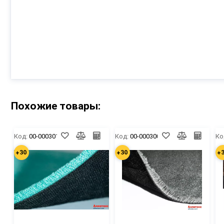
Похожие товары:
Код:
00-00030139
Код:
00-00030044
Ко
+30
+30
+