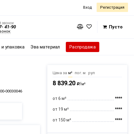
Регистрация
Вход
 звонок
7- 41-90
Пусто
звонок
 и упаковка
Эва материал
Распродажа
Цена за
м²
пог. м
рул
8 839.20
/
м²
00-00030046
от 6 м²
****
от 19 м²
****
от 150 м²
****
Оптовые цены при регистрации на