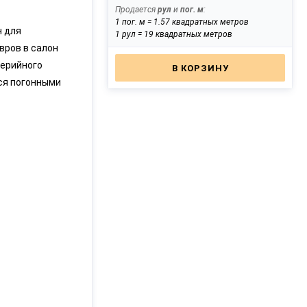
Продается
рул
и
пог. м
:
сайте
1 пог. м = 1.57 квадратных метров
н для
1 рул = 19 квадратных метров
вров в салон
серийного
В КОРЗИНУ
ся погонными