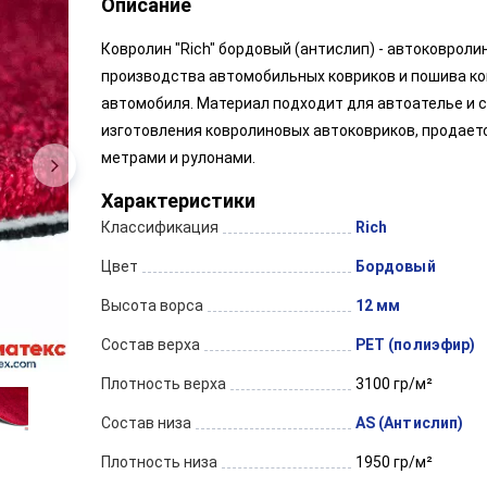
Описание
Ковролин "Rich" бордовый (антислип) - автоковроли
производства автомобильных ковриков и пошива ко
автомобиля. Материал подходит для автоателье и 
изготовления ковролиновых автоковриков, продает
метрами и рулонами.
Характеристики
Классификация
Rich
Цвет
Бордовый
Высота ворса
12 мм
Состав верха
PET (полиэфир)
Плотность верха
3100 гр/м²
Состав низа
AS (Антислип)
Плотность низа
1950 гр/м²