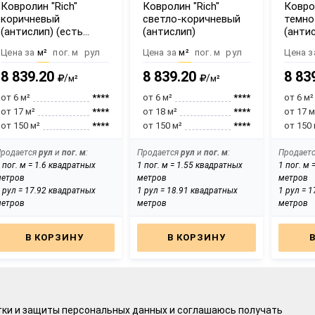
Ковролин "Rich"
Ковролин "Rich"
Коврол
коричневый
светло-коричневый
темно
(антислип) (есть
(антислип)
(анти
отрез меньше 1м -
Цена за
м²
пог. м
рул
Цена за
м²
пог. м
рул
Цена з
уточняйте у
менеджера)
8 839.20
8 839.20
8 83
/
/
м²
м²
от 6 м²
****
от 6 м²
****
от 6 м²
от 17 м²
****
от 18 м²
****
от 17 м
от 150 м²
****
от 150 м²
****
от 150 
Оптовые цены при
Оптовые цены при
Оптов
Продается
рул
и
пог. м
:
Продается
рул
и
пог. м
:
Продает
регистрации на сайте
регистрации на сайте
регис
 пог. м = 1.6 квадратных
1 пог. м = 1.55 квадратных
1 пог. м 
метров
метров
метров
 рул = 17.92 квадратных
1 рул = 18.91 квадратных
1 рул = 
метров
метров
метров
В КОРЗИНУ
В КОРЗИНУ
тки и защиты персональных данных
и соглашаюсь получать