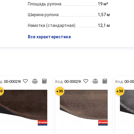
Площадь рулона
19 м²
Ширина рулона
1,57 м
Намотка (стандартная)
12,1 м
Все характеристики
д:
00-00029872
Код:
00-00029876
Код:
00-0
30
+30
+30