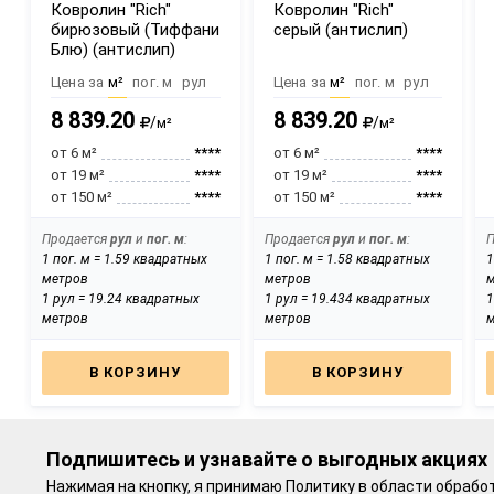
Ковролин "Rich"
Ковролин "Rich"
бирюзовый (Тиффани
серый (антислип)
Блю) (антислип)
Цена за
м²
пог. м
рул
Цена за
м²
пог. м
рул
8 839.20
8 839.20
/
/
м²
м²
от 6 м²
****
от 6 м²
****
от 19 м²
****
от 19 м²
****
от 150 м²
****
от 150 м²
****
Оптовые цены при
Оптовые цены при
Продается
рул
и
пог. м
:
Продается
рул
и
пог. м
:
регистрации на сайте
регистрации на сайте
1 пог. м = 1.59 квадратных
1 пог. м = 1.58 квадратных
1
метров
метров
1 рул = 19.24 квадратных
1 рул = 19.434 квадратных
1
метров
метров
В КОРЗИНУ
В КОРЗИНУ
Подпишитесь и узнавайте о выгодных акциях
Нажимая на кнопку, я принимаю
Политику в области обрабо