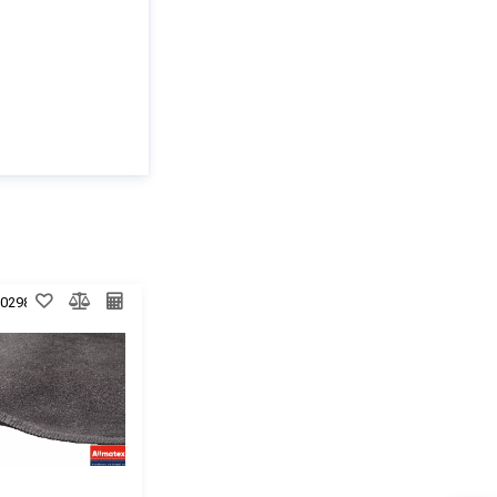
0029871
Код:
00-00029870
Код:
00-00030146
+30
+30