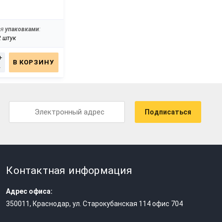
ся
упаковками
:
Продается
упаковками
:
2 штук
1 упак = 100 штук
+
+
В КОРЗИНУ
В КОРЗИНУ
-
-
Подписаться
Контактная информация
Адрес офиса:
350011
,
Краснодар
,
ул. Старокубанская 114 офис 704