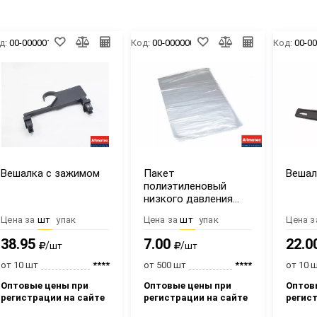
д:
00-00000124
Код:
00-00000089
Код:
00-0
Вешалка с зажимом
Пакет
Вешал
полиэтиленовый
низкого давления
60х90 см
Цена за
шт
упак
Цена за
шт
упак
Цена з
38.95
7.00
22.0
/
/
шт
шт
от 10 шт
****
от 500 шт
****
от 10 
Оптовые цены при
Оптовые цены при
Оптов
регистрации на сайте
регистрации на сайте
регис