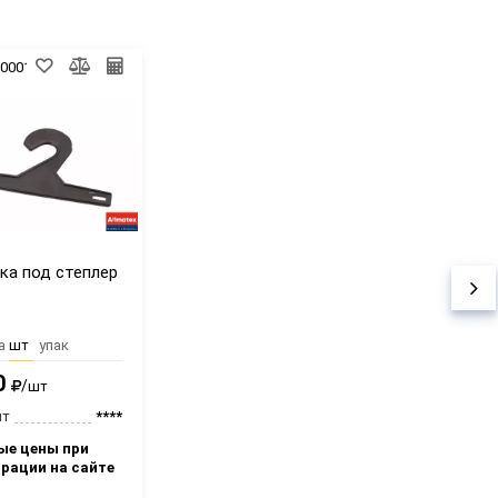
0000155
Код:
00-00023050
ка под степлер
Пакет
полиэтиленовый
белый низкого
давления 60х110 см
а
шт
упак
Цена за
шт
упак
0
8.82
/
/
шт
шт
шт
****
от 500 шт
****
ые цены при
Оптовые цены при
трации на сайте
регистрации на сайте