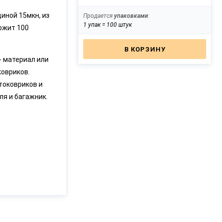
иной 15мкн, из
Продается
упаковками
:
1 упак = 100 штук
ржит 100
В КОРЗИНУ
- материал или
овриков.
токовриков и
ля и багажник.