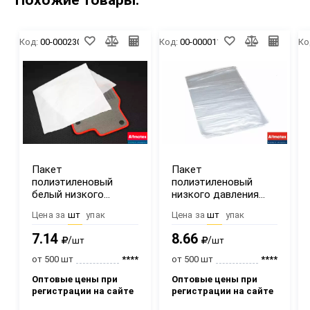
Код:
00-00023049
Код:
00-00001169
Ко
Пакет
Пакет
полиэтиленовый
полиэтиленовый
белый низкого
низкого давления
давления 60х90 см
60х110 см
Цена за
шт
упак
Цена за
шт
упак
7.14
8.66
/
/
шт
шт
от 500 шт
****
от 500 шт
****
Оптовые цены при
Оптовые цены при
регистрации на сайте
регистрации на сайте