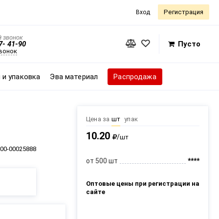
Регистрация
Вход
 звонок
7- 41-90
Пусто
звонок
 и упаковка
Эва материал
Распродажа
Цена за
шт
упак
10.20
/
шт
00-00025888
от 500 шт
****
Оптовые цены при регистрации на
сайте