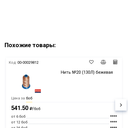
Похожие товары:
Код:
00-00029812
Нить №20 (130Л) бежевая
Цена за
боб
541.50
/
боб
от 6 боб
****
от 12 боб
****
от 36 боб
****