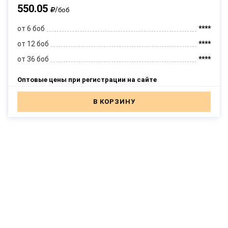
550.05
/
боб
от 6 боб
****
от 12 боб
****
от 36 боб
****
Оптовые цены при регистрации на сайте
В КОРЗИНУ