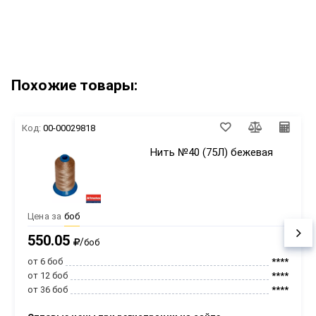
Похожие товары:
Код:
00-00029818
Нить №40 (75Л) бежевая
Цена за
боб
550.05
/
боб
от 6 боб
****
от 12 боб
****
от 36 боб
****