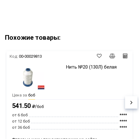
Похожие товары:
Код:
00-00029813
Нить №20 (130Л) белая
Цена за
боб
541.50
/
боб
от 6 боб
****
от 12 боб
****
от 36 боб
****