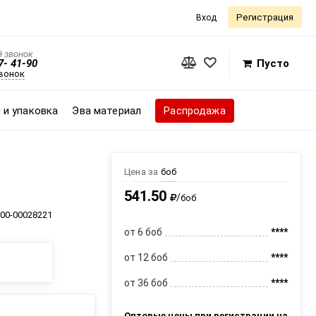
Регистрация
Вход
 звонок
7- 41-90
Пусто
звонок
 и упаковка
Эва материал
Распродажа
Цена за
боб
541.50
/
боб
00-00028221
от 6 боб
****
от 12 боб
****
от 36 боб
****
Оптовые цены при регистрации на