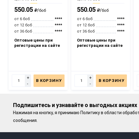
550.05
550.05
/
/
боб
боб
от 6 боб
****
от 6 боб
****
от 12 боб
****
от 12 боб
****
от 36 боб
****
от 36 боб
****
Оптовые цены при
Оптовые цены при
регистрации на сайте
регистрации на сайте
+
+
В КОРЗИНУ
В КОРЗИНУ
-
-
Подпишитесь и узнавайте о выгодных акциях
Нажимая на кнопку, я принимаю
Политику в области обрабо
сообщения.