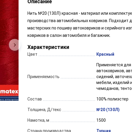
Описание
Нить №20 (130Л) красная - материал или комплект
производства автомобильных ковриков. Подходит д
мастерских по пошиву автоковриков и серийного из
ковриков в салон автомобиля и багажник.
Характеристики
Цвет
Красный
Применяется для
автоковриков, а
Применяемость
сидений, авточех
мебели, изделий и
чемоданов, тенто
Состав
100% полиэстер
Толщина, Д/текс
№20 (130Л)
Намотка, м
1500
Страна производства
Турция