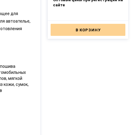
сайте
ующее для
ля автоателье,
готовления
В КОРЗИНУ
 пошива
втомобильных
лов, мягкой
з кожи, сумок,
в