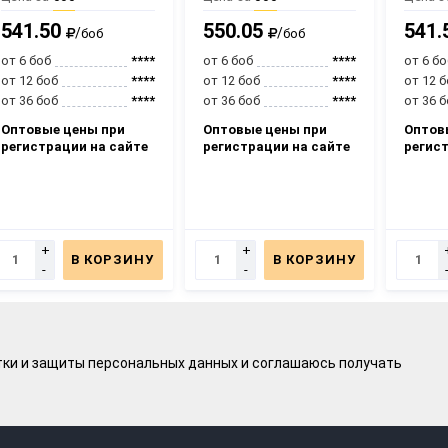
541.50
550.05
541.
/
/
боб
боб
от 6 боб
****
от 6 боб
****
от 6 б
от 12 боб
****
от 12 боб
****
от 12 
от 36 боб
****
от 36 боб
****
от 36 
Оптовые цены при
Оптовые цены при
Оптов
регистрации на сайте
регистрации на сайте
регис
+
+
В КОРЗИНУ
В КОРЗИНУ
-
-
тки и защиты персональных данных
и соглашаюсь получать