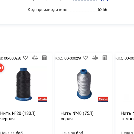
Код производителя
5256
д:
00-00028222
Код:
00-00029821
Код:
00-0
т!
Нить №20 (130Л)
Нить №40 (75Л)
Нить 
черная
серая
темно
Цена за
боб
Цена за
боб
Цена з