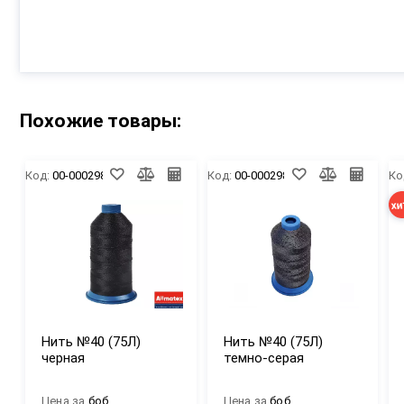
Похожие товары:
Код:
00-00029823
Код:
00-00029822
Ко
хи
Нить №40 (75Л)
Нить №40 (75Л)
черная
темно-серая
Цена за
боб
Цена за
боб