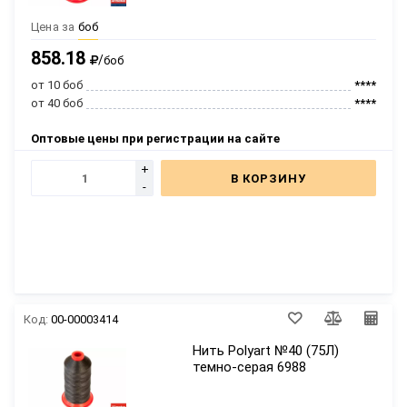
Цена за
боб
858.18
/
боб
от 10 боб
****
от 40 боб
****
Оптовые цены при регистрации на сайте
+
В КОРЗИНУ
-
Код:
00-00003414
Нить Polyart №40 (75Л)
темно-серая 6988