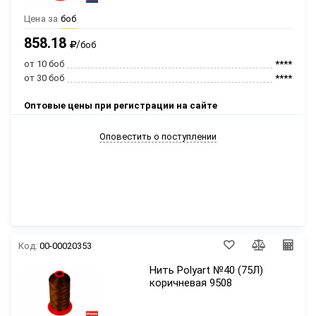
Цена за
боб
858.18
/
боб
от 10 боб
****
от 30 боб
****
Оптовые цены при регистрации на сайте
Оповестить о поступлении
Код:
00-00020353
Нить Polyart №40 (75Л)
коричневая 9508