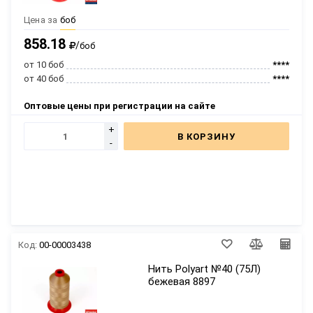
Цена за
боб
858.18
/
боб
от 10 боб
****
от 40 боб
****
Оптовые цены при регистрации на сайте
+
В КОРЗИНУ
-
Код:
00-00003438
Нить Polyart №40 (75Л)
бежевая 8897