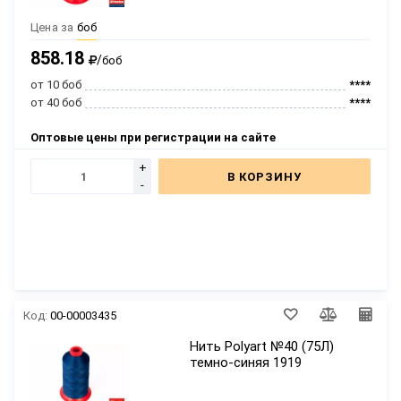
Цена за
боб
858.18
/
боб
от 10 боб
****
от 40 боб
****
Оптовые цены при регистрации на сайте
+
В КОРЗИНУ
-
Код:
00-00003435
Нить Polyart №40 (75Л)
темно-синяя 1919