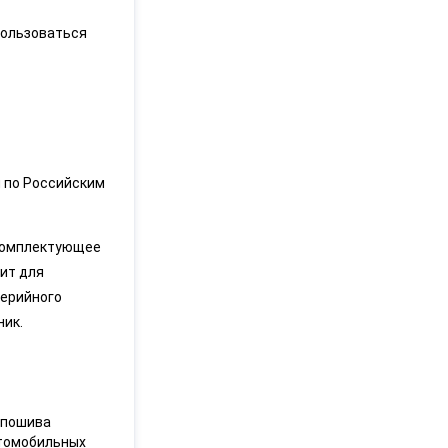
пользоваться
и по Российским
 комплектующее
ит для
серийного
ник.
 пошива
втомобильных