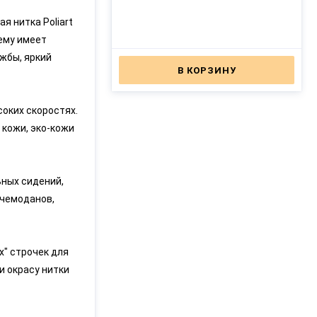
я нитка Poliart
ему имеет
жбы, яркий
В КОРЗИНУ
соких скоростях.
 кожи, эко-кожи
ных сидений,
 чемоданов,
" строчек для
и окрасу нитки