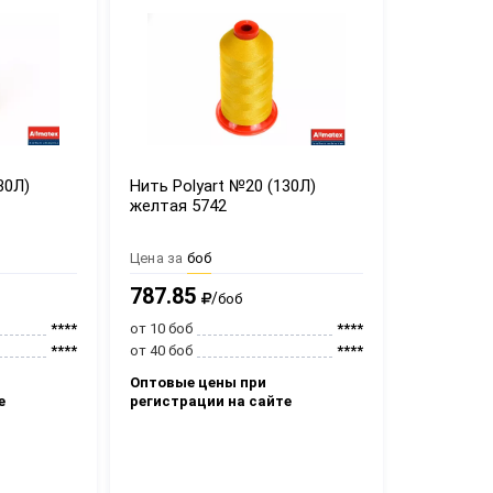
30Л)
Нить Polyart №20 (130Л)
желтая 5742
Цена за
боб
787.85
/
боб
****
от 10 боб
****
****
от 40 боб
****
Оптовые цены при
е
регистрации на сайте