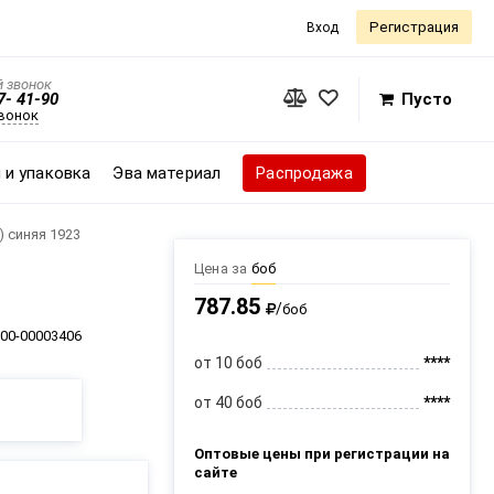
Регистрация
Вход
 звонок
7- 41-90
Пусто
звонок
 и упаковка
Эва материал
Распродажа
) синяя 1923
Цена за
боб
787.85
/
боб
00-00003406
от 10 боб
****
от 40 боб
****
Оптовые цены при регистрации на
сайте