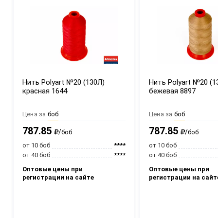
Нить Polyart №20 (130Л)
Нить Polyart №20 (1
красная 1644
бежевая 8897
Цена за
боб
Цена за
боб
787.85
787.85
/
/
боб
боб
от 10 боб
****
от 10 боб
от 40 боб
****
от 40 боб
Оптовые цены при
Оптовые цены при
регистрации на сайте
регистрации на сайт