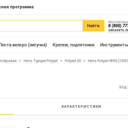
сная программа
бесплатный
8 (800) 77
Найти
заказать 
Лента велкро (липучка)
Крепеж, подпятники
Инструменты
эстеровая
Нить Турция Polyart
Polyart 20
Нить Polyart №20 (130Л
Код:
ХАРАКТЕРИСТИКИ