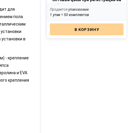
сайте
дит для
Продается
упаковками
:
1 упак = 50 комплектов
ением пола
еталлическим
В КОРЗИНУ
я установки
 установки в
м) - крепление
ипса
вролина и EVA
ного крепления