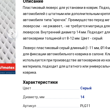
Описание
Пластиковый люверс для установки в коврик. Подхо
автомобилей с штатным или дополнительным крепл
автомобиля типа "крючок". Преимущество перед м
люверсом: - не ржавеет, - не требуется матрица дл
люверсов. Внутренний диаметр 14 мм. Подходит для
автоковрики толщиной от 8-12 мм. Цвет - серый.
Люверс пластиковый серый длинный (l -11 мм, Ø14 м
для фиксации автомобильного коврика в салоне. Кл
используется при производстве автоковриков из ко
материала, подходит для штатного или универсаль
коврика.
Характеристики
Цвет
Серый
Диаметр, мм
14
Артикул
PLG11