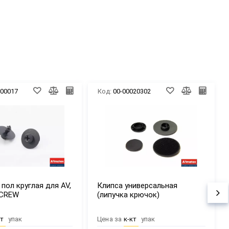
000017
Код:
00-00020302
 пол круглая для AV,
Клипса универсальная
SCREW
(липучка крючок)
кт
упак
Цена за
к-кт
упак