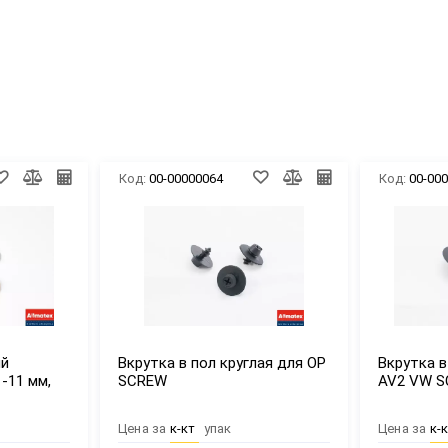
Код:
00-00000064
Код:
00-00
ый
Вкрутка в пол круглая для OP
Вкрутка в
-11 мм,
SCREW
AV2 VW 
Цена за
к-кт
упак
Цена за
к-