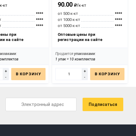
90.00
/
к-кт
к-кт
****
от 500 к-кт
****
т
****
от 1000 к-кт
****
т
****
от 5000 к-кт
****
ены при
Оптовые цены при
ии на сайте
регистрации на сайте
аковками
:
Продается
упаковками
:
 комплектов
1 упак = 10 комплектов
1
+
+
В КОРЗИНУ
В КОРЗИНУ
-
-
Подписаться