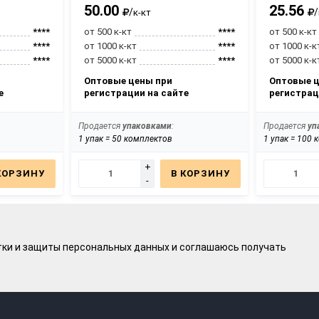
50.00
25.56
/
/
к-кт
****
от 500 к-кт
****
от 500 к-кт
****
от 1000 к-кт
****
от 1000 к-к
****
от 5000 к-кт
****
от 5000 к-к
Оптовые цены при
Оптовые ц
е
регистрации на сайте
регистрац
Продается
упаковками
:
Продается
уп
1 упак = 50 комплектов
1 упак = 100
+
КОРЗИНУ
В КОРЗИНУ
-
тки и защиты персональных данных
и соглашаюсь получать