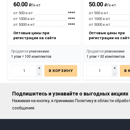
60.00
50.00
/
/
к-кт
к-кт
от 500 к-кт
****
от 500 к-кт
от 1000 к-кт
****
от 1000 к-кт
от 5000 к-кт
****
от 5000 к-кт
Оптовые цены при
Оптовые цены при
регистрации на сайте
регистрации на сайт
Продается
упаковками
:
Продается
упаковками
:
1 упак = 100 комплектов
1 упак = 50 комплектов
+
+
В КОРЗИНУ
В 
-
-
Подпишитесь и узнавайте о выгодных акциях
Нажимая на кнопку, я принимаю
Политику в области обрабо
сообщения.