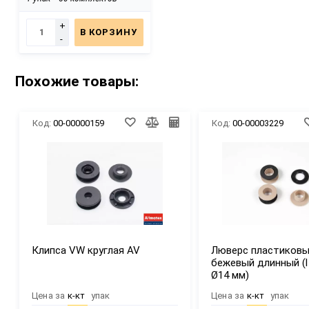
+
В КОРЗИНУ
-
Похожие товары:
Код:
00-00000159
Код:
00-00003229
Клипса VW круглая AV
Люверс пластиков
бежевый длинный (l 
Ø14 мм)
Цена за
к-кт
упак
Цена за
к-кт
упак