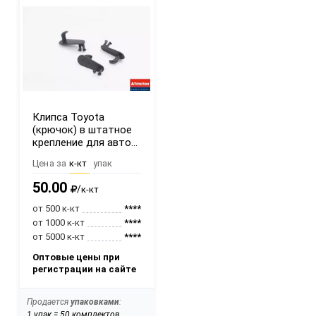
Клипса Toyota
(крючок) в штатное
крепление для авто
до 2011 года
Цена за
к-кт
упак
50.00
/
к-кт
от 500 к-кт
****
от 1000 к-кт
****
от 5000 к-кт
****
Оптовые цены при
регистрации на сайте
Продается
упаковками
:
1 упак = 50 комплектов