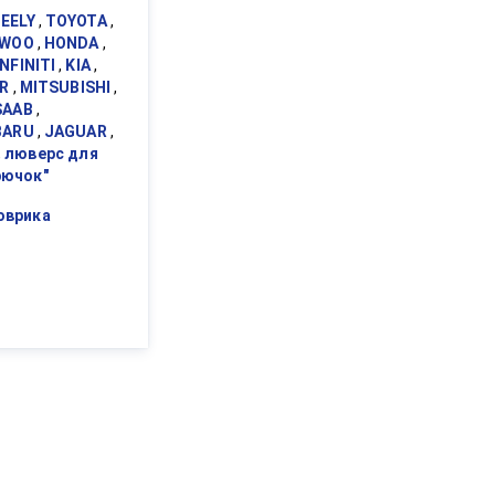
EELY
,
TOYOTA
,
EWOO
,
HONDA
,
INFINITI
,
KIA
,
R
,
MITSUBISHI
,
SAAB
,
BARU
,
JAGUAR
,
,
люверс для
рючок"
оврика