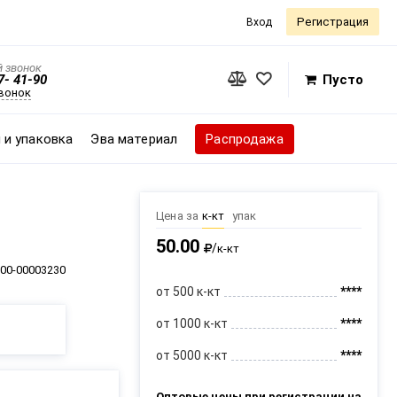
Регистрация
Вход
 звонок
7- 41-90
Пусто
звонок
 и упаковка
Эва материал
Распродажа
Цена за
к-кт
упак
50.00
/
к-кт
00-00003230
от 500 к-кт
****
от 1000 к-кт
****
от 5000 к-кт
****
Оптовые цены при регистрации на